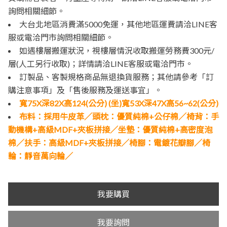
詢問相關細節。
大台北地區消費滿5000免運，其他地區運費請洽LINE客
服或電洽門市詢問相關細節。
如遇樓層搬運狀況，視樓層情況收取搬運勞務費300元/
層(人工另行收取)；詳情請洽LINE客服或電洽門市。
訂製品、客製規格商品無退換貨服務；其他請參考「訂
購注意事項」及「售後服務及運送事宜」。
寬75X深82X高124(公分) (坐)寬53X深47X高56~62(公分)
布料：採用牛皮革／頭枕：優質純棉+公仔棉／椅背：手
動機構+高級MDF+夾板拼接／坐墊：優質純棉+高密度泡
棉／扶手：高級MDF+夾板拼接／椅腳：電鍍花瓣腳／椅
輪：靜音萬向輪／
我要購買
我要詢問