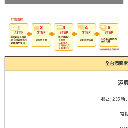
全台添興家
添
地址 : 23
電話 