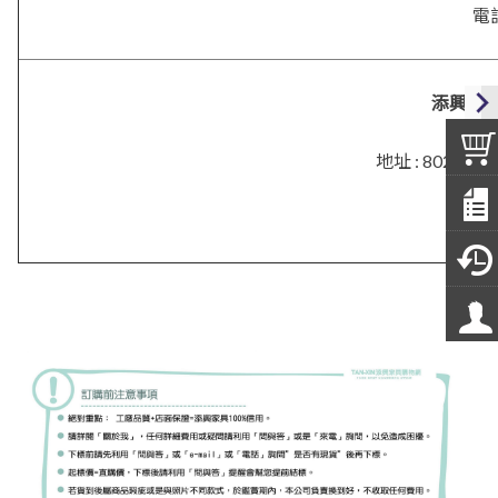
電話
添興．
地址 :
802 高
電話 